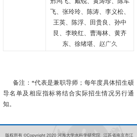
邢鸿飞、戴锐、黄涛珍、陈军
飞、张玲玲、陈涛、李义松、
王英、陈浮、田贵良、孙中
艮、李映红、曹海林、黄齐
东、徐绪堪、
赵广久
备注：
*
代表是兼职导师；每年度具体招生硕
导名单及相应指标将结合实际招生情况另行通
知。
版权所有 ©Copyright 2020 河海大学水科学研究院
江苏省南京市江