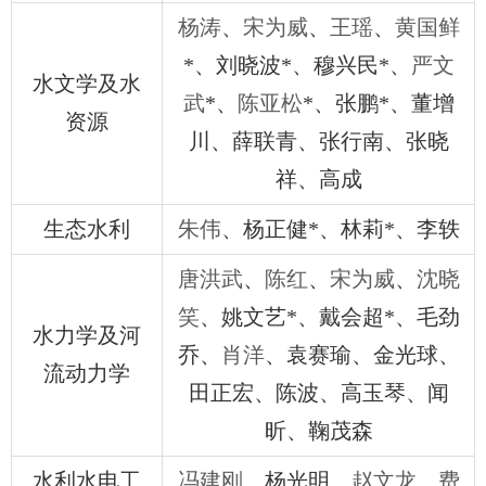
杨涛
、
宋为威
、
王瑶
、
黄国鲜
*
、
刘晓波
*
、
穆兴民
*
、
严文
水文学及水
武
*
、
陈亚松
*
、
张鹏
*
、
董增
资源
川
、
薛联青
、张行南、
张晓
祥
、
高成
生态水利
朱伟
、杨正健
*
、林莉
*
、李轶
唐洪武
、
陈红
、
宋为威
、
沈晓
笑
、
姚文艺
*
、
戴会超
*
、
毛劲
水力学及河
乔
、
肖洋
、
袁赛瑜
、
金光球
、
流动力学
田正宏
、
陈波
、
高玉琴
、
闻
昕
、
鞠茂森
水利水电工
冯建刚
、
杨光明
、
赵文龙
、
费