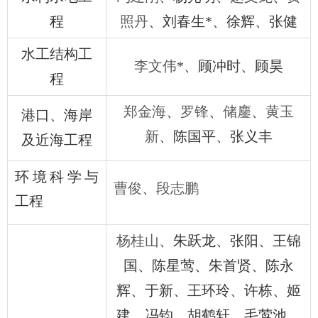
程
照丹
、
刘春生
*
、
徐辉
、
张健
水工结构工
李文伟
*
、顾冲时、顾昊
程
郑金海
、
罗锋
、
储鏖
、
黄玉
港口、海岸
新
、陈国平、张义丰
及近海工程
环境科学与
曹俊
、
段志鹏
工程
杨桂山
、朱跃龙、张阳、王锦
国、陈星莺、朱首贤、陈永
辉、于新、王环玲、许栋、姬
建、冯钧、胡鹤轩、毛莺池、