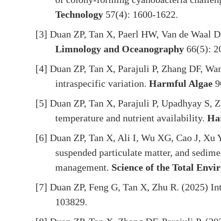
Technology
57(4): 1600-1622.
[3] Duan ZP, Tan X, Paerl HW, Van de Waal DB.
Limnology and Oceanography
66(5): 2
[4] Duan ZP, Tan X, Parajuli P, Zhang DF, Wa
intraspecific variation.
Harmful Algae
9
[5] Duan ZP, Tan X, Parajuli P, Upadhyay S,
temperature and nutrient availability.
Ha
[6] Duan ZP, Tan X, Ali I, Wu XG, Cao J, Xu 
suspended particulate matter, and sedime
management.
Science of the Total Env
[7] Duan ZP, Feng G, Tan X, Zhu R. (2025) Int
103829.