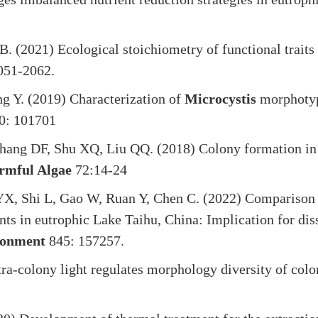
 (2021) Ecological stoichiometry of functional traits
051-2062.
ng Y. (2019) Characterization of
Microcystis
morphotype
0: 101701
 Zhang DF, Shu XQ, Liu QQ. (2018) Colony formation i
rmful Algae
72:14-24
YX, Shi L, Gao W, Ruan Y, Chen C. (2022) Comparison 
nts in eutrophic Lake Taihu, China: Implication for di
ironment
845: 157257.
ra-colony light regulates morphology diversity of colo