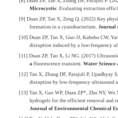
[8] Duan ZP, Tan X, Zhang DF, Parajuli P. (20
Microcystis
: Evaluating extraction effic
[9] Duan ZP, Tan X, Zeng Q. (2022) Key physio
formation in a cyanobacterium.
Journal
[10] Duan ZP, Tan X, Guo JJ, Kahehu CW, Yang
disruption induced by a low-frequency u
[11] Duan ZP, Tan X, Li NG. (2017) Ultrasonic
a
fluorescence transient.
Water Science 
[12]
Tan X, Zhang DF, Parajuli P, Upadhyay S
disruption by low-frequency ultrasound a
[13] Tan X, Gao WP, Duan ZP*, Zhu NY, Wu XG,
hydrogels for the efficient removal and 
Journal of Environmental Chemical E