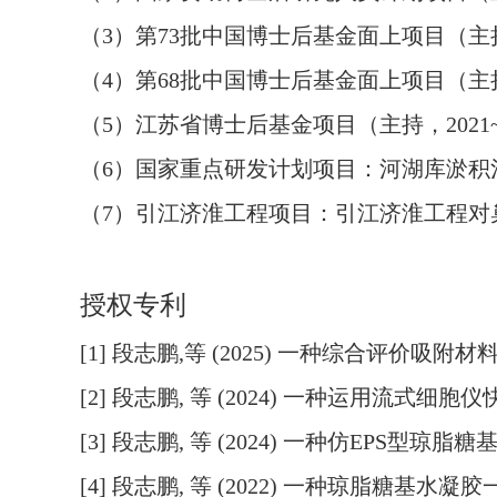
（
3
）第
73
批中国博士后基金面上项目（主
（
4
）第
68
批中国博士后基金面上项目（主
（
5
）江苏省博士后基金项目（主持，
2021
（
6
）国家重点研发计划项目：河湖库淤积
（
7
）引江济淮工程项目：引江济淮工程对
授权专利
[1]
段志鹏
,
等
(2025)
一种综合评价吸附材
[2]
段志鹏
,
等
(2024)
一种运用流式细胞仪
[3]
段志鹏
,
等
(2024)
一种仿
EPS
型琼脂糖
[4]
段志鹏
,
等
(2022)
一种琼脂糖基水凝胶