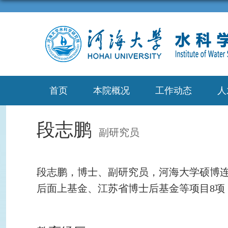
首页
本院概况
工作动态
人
段志鹏
副研究员
段志鹏，博士、副研究员，河海大学硕博
后面上基金、
江苏省博士后基金
等项目
8
项