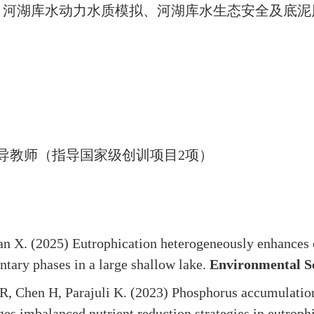
、河湖库水动力水质模拟、河湖库水生态安全及底泥
）
导教师（指导国家级创训项目
2
项）
 Tan X. (2025) Eutrophication heterogeneously enhance
ntary phases in a large shallow lake.
Environmental S
 R, Chen H, Parajuli K. (2023) Phosphorus accumulatio
es imbalanced nutrient reduction strategies in eutroph