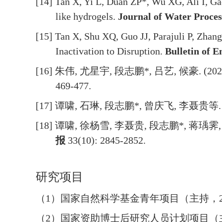
[14] Tan X, Yi L, Duan ZP*, Wu XG, Ali I, Ga
like hydrogels.
Journal of Water Proces
[15] Tan X, Shu XQ, Guo JJ, Parajuli P, Zha
Inactivation to Disruption.
Bulletin of 
[16]
朱伟
,
尤星宇
,
段志鹏
*,
吕艺
,
候豪
. (20
469-477.
[17]
谭啸
,
石琳
,
段志鹏
*,
曾庆飞
,
李聂贵等
[18]
谭啸
,
徐杨雪
,
李聂贵
,
段志鹏
*,
蒋瑀霁
报
33(10): 2845-2852.
研究项目
（
1
）国家自然科学基金青年项目（主持，
（
2
）国家资助博士后研究人员计划项目（