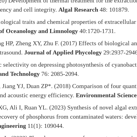
20) Development of thermal treatment for the extractio
iency and cell integrity.
Algal Research
48: 101879.
logical traits and chemical properties of extracellula
 of Oceanology and Limnology
40:1720-1731.
 HP, Zheng XY, Zhu F. (2017) Effects of biological an
ltrasound.
Journal of Applied Phycology
29:2937-2946
 selectivity on depressing photosynthesis of cyanobact
and Technology
76: 2085-2094.
, Jiang YJ, Duan ZP*. (2018) Comparison of four quant
nd acoustic energy efficiency.
Environmental Science
 Ali I, Ruan YL. (2023) Synthesis of novel algal ext
recovery of phosphorus from contaminated waters: deve
ngineering
11(1): 109044.