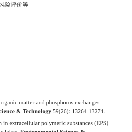
风险评价等
s organic matter and phosphorus exchanges
cience & Technology
59(26): 13264-13274.
n in extracellular polymeric substances (EPS)
ic lakes.
Environmental Science &