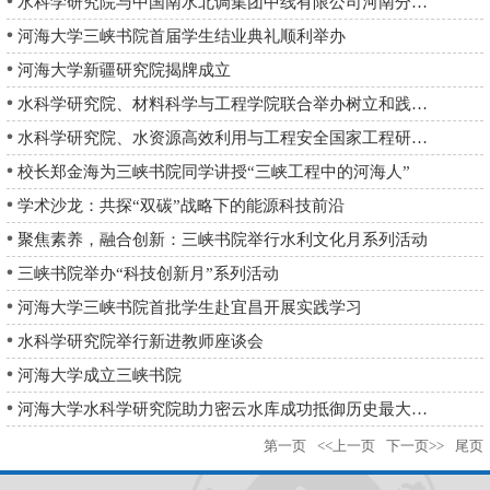
2026-07-03
水科学研究院与中国南水北调集团中线有限公司河南分公司联合开展“水润初心...
2026-06-15
河海大学三峡书院首届学生结业典礼顺利举办
2026-06-08
河海大学新疆研究院揭牌成立
2026-05-17
水科学研究院、材料科学与工程学院联合举办树立和践行正确政绩观主题党日活...
2026-04-01
水科学研究院、水资源高效利用与工程安全国家工程研究中心举办2026年迎新春...
2026-02-05
校长郑金海为三峡书院同学讲授“三峡工程中的河海人”
2025-12-11
学术沙龙：共探“双碳”战略下的能源科技前沿
2025-12-11
聚焦素养，融合创新：三峡书院举行水利文化月系列活动
2025-11-09
三峡书院举办“科技创新月”系列活动
2025-10-18
河海大学三峡书院首批学生赴宜昌开展实践学习
2025-09-15
水科学研究院举行新进教师座谈会
2025-09-10
河海大学成立三峡书院
2025-09-07
河海大学水科学研究院助力密云水库成功抵御历史最大洪水
2025-08-07
第一页
<<上一页
下一页>>
尾页